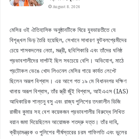
August 8, 2026
মেসির ওই ঐতিহাসিক অনুষ্ঠানটিকে ঘিরে যুবভারতীতে যে
বিশৃঙ্খল ভিড় তৈরি হয়েছিল, সেখানে সাধারণ ফুটবলপ্রেমীদের
চেয়ে শাসকদলের নেতা, মন্ত্রী, ছবিশিকারি এবং তাঁদের ঘনিষ্ঠ
প্রভাবশালীদের দাপটই ছিল সবচেয়ে বেশি। অভিযোগ, মাঠে
প্রটোকল ভেঙে খোদ লিওনেল মেসির গায়ে কার্যত লেপ্টে
ছিলেন অরূপ বিশ্বাস। এর আগে গত ১৯ মে বিধাননগর দক্ষিণ
থানায় অরূপ বিশ্বাস, তাঁর স্ত্রী জুঁই বিশ্বাস, আইএএস (IAS)
আধিকারিক শান্তনু বসু এবং রাজ্য পুলিশের তৎকালীন ডিজি
রাজীব কুমার সহ বেশ কয়েকজন প্রভাবশালীর বিরুদ্ধে লিখিত
বয়ান জমা দিয়েছিলেন আয়োজক শতদ্রু দত্ত। তাঁর দাবি,
ক্রীড়ামন্ত্রক ও পুলিশের শীর্ষস্তরের চরম গাফিলতি এবং ভুলের