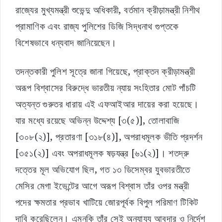
রাজ্যের মুখ্যমন্ত্রী শুভেন্দু অধিকারী, বর্তমান ক্রীড়ামন্ত্রী নিশীথ
প্রামাণিক এবং রাজ্য পুলিশের ডিজি সিদ্ধনাথ গুপ্তকে
বিশেষভাবে ধন্যবাদ জানিয়েছেন।
তদন্তকারী পুলিশ সূত্রে জানা গিয়েছে, প্রাক্তন ক্রীড়ামন্ত্রী
অরূপ বিশ্বাসের বিরুদ্ধে ভারতীয় ন্যায় সংহিতার মোট পাঁচটি
অত্যন্ত গুরুতর ধারায় এই এফআইআর দায়ের করা হয়েছে।
যার মধ্যে রয়েছে অভিন্ন উদ্দেশ্য [৩(৫)], তোলাবাজি
[৩০৮(২)], প্রতারণা [৩১৮(৪)], অপরাধমূলক ভীতি প্রদর্শন
[৩৫১(২)] এবং অপরাধমূলক ষড়যন্ত্র [৬১(২)]। শতদ্রু
দত্তের মূল অভিযোগ ছিল, গত ১৩ ডিসেম্বর যুবভারতীতে
মেসির মেগা ইভেন্টের আগে অরূপ বিশ্বাস তাঁর ওপর মন্ত্রী
পদের ক্ষমতার প্রভাব খাটিয়ে জোরপূর্বক বিপুল পরিমাণ টিকিট
দাবি করেছিলেন। এমনকি তাঁর সেই অন্যায্য আবদার ও নির্দেশ