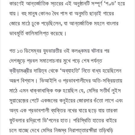
কারণেই আন্তর্জাতিক স্তরের এই অনুষ্ঠানটি সম্পূর্ণ ‘পণ্ড’ হয়ে
যায়। বহু মানুষ কোনও বৈধ পাস বা অনুমতি ছাড়াই গায়ের
জোরে মাঠে ঢুকে পড়েছিলেন, যা আন্তর্জাতিক মহলে বাংলার
ভাবমূর্তি কালিমালিপ্ত করেছে।
গত ১৩ ডিসেম্বর যুবভারতীর ওই কলঙ্কময় ঘটনার পর
দেশজুড়ে প্রবল সমালোচনার মুখে পড়ে শেষ পর্যন্ত
ক্রীড়ামন্ত্রীর দায়িত্ব থেকে ‘অব্যাহতি’ নিতে বাধ্য হয়েছিলেন
অরূপ বিশ্বাস। ভিআইপি ও প্রভাবশালীদের অতি-সক্রিয়তায়
মাঠে এমন ধাক্কাধাক্কি শুরু হয়েছিল যে, মেসির সতীর্থ লুইস
সুয়ারেজ়ের পেটে একজনের কনুইয়ের জোরদার গুঁতো লাগে এবং
অন্য এক প্রভাবশালী ব্যক্তির নখের ঘায়ে ছড়ে যায় তারকা
ফুটবলার রদ্রিগো ডি’পলের হাত। পরিস্থিতি হাতের বাইরে
চলে যাচ্ছে দেখে মেসির নিজস্ব নিরাপত্তারক্ষীরা তড়িঘড়ি