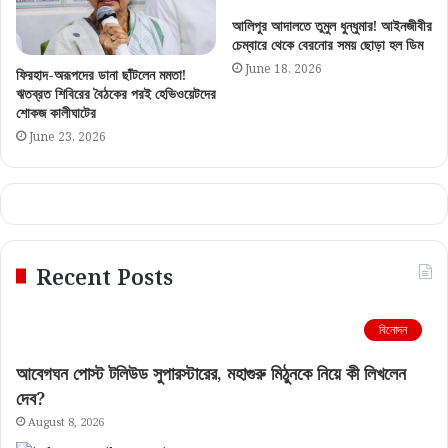
আলিপুর আদালতে তুমুল ধুন্ধুমার! আইনজীবীর
চেম্বারে থেকে বেরনোর সময় ছোড়া হল ডিম
June 18, 2026
ফিরহাদ-অরূপদের ডানা ছাঁটলেন মমতা!
ঋতব্রত শিবিরের বৈঠকের পরই হেভিওয়েটদের
শোকজ কালীঘাটের
June 23, 2026
Recent Posts
বিনোদন
আবেগঘন পোস্ট টলিউড সুপারস্টারের, মহাগুরু মিঠুনকে নিয়ে কী লিখলেন
দেব?
August 8, 2026