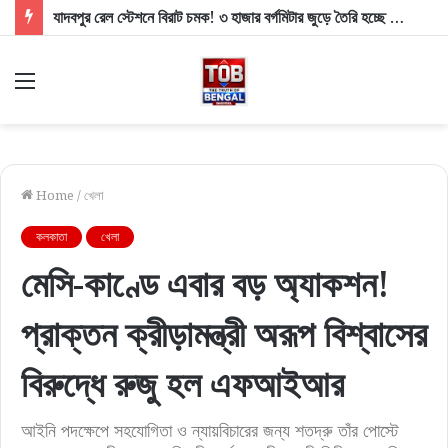
যাদবপুর রেল স্টেশনে বিরাট চমক! ৩ হাজার বর্গমিটার জুড়ে তৈরি হচ্ছে অত্যাধুনিক ‘মিনি মার্ট’
Menu
Home
/
খেলা
কলকাতা
খেলা
মেসি-কাণ্ডে এবার বড় অ্যাকশন!
প্রাক্তন ক্রীড়ামন্ত্রী অরূপ বিশ্বাসের
বিরুদ্ধে রুজু হল এফআইআর
আইনি পদক্ষেপে সহযোগিতা ও ন্যায়বিচারের জন্য শতদ্রু তাঁর পোস্টে