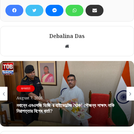
Debalina Das
Website
কলকাতা
কলকাতা
August 7, 2026
August 7, 2026
নবান্নে এনএসজি ডিজি-র হাইভোল্টেজ বৈঠক! সৌজন্য সাক্ষাৎ নাকি
নিরাপত্তার বিশেষ বার্তা?
কলকাতায় ২০৯ ও হাওড়ায় ৬৮টি ওয়ার্ড! ১২ আগস্ট বিধানসভায় বড়