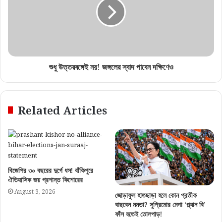
শুধু উত্তরবঙ্গেই নয়! জঙ্গলের স্বাদ পাবেন দক্ষিণেও
Related Articles
বিজেপির ৩০ বছরের দুর্গে ধস! বাঁকিপুরে
ঐতিহাসিক জয় প্রশান্ত কিশোরের
August 3, 2026
জোড়াফুল হাতছাড়া হলে কোন প্রতীক
বাছবেন মমতা? সুপ্রিমোর মেগা ‘প্ল্যান বি’
ফাঁস হতেই তোলপাড়!