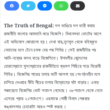
The Truth of Bengal:
দল ভাঙিয়ে দল ভারী করার
রাজনীতি বাংলায় আমদানি করে বিজেপি। বিধানসভা ভোটের আগে
এই অভিযোগ জোরালো হয়। দেখা যায়,তৃণমূল থেকে বহিষ্কৃত
নেতাদের দলে টেনে চমক দেয় পদ্ম শিবির। সেই রাজনীতির পর
আদি-নব্যের কলহ বাড়ে বিজেপিতে। উপদলীয় কোন্দলের
চোরাস্রোতে মূলস্রোতের রাজনীতিতে ক্রমশ পিছিয়ে পড়ে বিরোধী
শিবির। বিজেপির পায়ের তলার মাটি আলগা হয়।সংগঠনহীন দলে
চাপিয়ে দেওয়ার নীতি নীচের তলায় বিদ্রোহের ঘটা বাড়ায়। এবার
পঞ্চায়েতে বিজেপির ভোট শতাংশ নেমেছে। ৩৮শতাংশ থেকে নেমে
এসেছে প্রায় ২২শতাংশে। এরমাঝে গোষ্ঠী বিবাদ গেরুয়ার
কঙ্কালসার চেহারাটা আরও স্পষ্ট করছে।