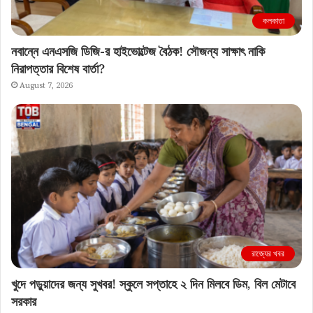
কলকাতা
নবান্নে এনএসজি ডিজি-র হাইভোল্টেজ বৈঠক! সৌজন্য সাক্ষাৎ নাকি
নিরাপত্তার বিশেষ বার্তা?
August 7, 2026
রাজ্যের খবর
খুদে পড়ুয়াদের জন্য সুখবর! স্কুলে সপ্তাহে ২ দিন মিলবে ডিম, বিল মেটাবে
সরকার