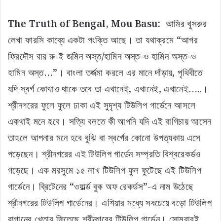
The Truth of Bengal, Mou Basu:
আমির খুসরুর
লেখা ফারসি কাব্যে একটা পংক্তি আছে। তা যথাক্রমে “আগর
ফিরদৌস বার রু-ই জমিন অস্ত/হামিন অস্ত-ও হামিন অস্ত-ও
হামিন অস্ত…”। বাংলা তর্জমা করলে এর মানে দাঁড়ায়, পৃথিবীতে
যদি স্বর্গ কোথাও থাকে তবে তা এখানেই, এখানেই, এখানেই…..।
শ্রীনগরের ফুলে ফুলে ঢাকা এই সুদৃশ্য টিউলিপ গার্ডেনে আসলে
একথাই মনে হবে। সত্যি বলতে কী আপনি যদি এই বাগিচায় আসেন
তাহলে আপনার মনে হবে বুঝি বা স্বর্গের কোনো উপত্যকায় এসে
পড়েছেন। শ্রীনগরের এই টিউলিপ গার্ডেন সম্প্রতি বিশ্বরেকর্ডও
গড়েছে। এক মরসুমে ১৫ লাখ টিউলিপ ফুল ফুটেছে এই টিউলিপ
গার্ডেনে। ব্রিটেনের “ওয়ার্ল্ড বুক অফ রেকর্ডস”-এ নাম উঠেছে
শ্রীনগরের টিউলিপ গার্ডেনের। এশিয়ার মধ্যে সবচেয়ে বড়ো টিউলিপ
বাগানের খেতাব জিতেছে শ্রীনগরের টিউলিপ গার্ডেন। সোমবারই