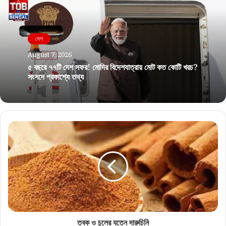
দেশ
August 7, 2026
৫ বছরে ৭৭টি দেশ সফর! মোদির বিদেশযাত্রায় মোট কত কোটি খরচ?
সংসদে প্রকাশ্যে তথ্য
ত্বক ও চুলের যত্নে দারুচিনি