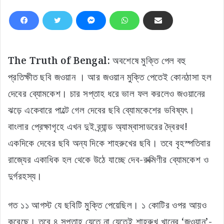
The Truth of Bengal:
অবশেষে মুক্তি পেল বহু
প্রতিক্ষীত ছবি জওয়ান । আর জওয়ান মুক্তি পেতেই কোনঠাসা হল
দেবের ব্যোমকেশ। চার সপ্তাহ ধরে ভাল ফল করলেও জওয়ানের
ঝড়ে একেবারে পাল্টে গেল দেবের ছবি ব্যোমকেশের ভবিষ্যৎ।
বাংলার প্রেক্ষাগৃহে এখন দুই ব্র্যান্ড অ্যাম্বাসাডরের দ্বৈরথ!
একদিকে দেবের ছবি অন্য দিকে শাহরুখের ছবি। তবে বৃহস্পতিবার
রাজ্যের একাধিক হল থেকে উঠে যাচ্ছে দেব-রুক্মিণীর ব্যোমকেশ ও
দুর্গরহস্য।
গত ১১ আগস্ট যে ছবিটি মুক্তি পেয়েছিল। ১ কোটির ওপর আয়ও
করেছে। তবে ৪ সপ্তাহ যেতে না যেতেই শাহরুখ খানের ‘জওয়ান’-