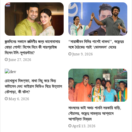
জন্মদিনের সকালে রুক্মিণীর জন্য ভালোবাসায়
“সারাজীবন দিদির পাশেই থাকব!”, শুভেন্দুর
মোড়া পোস্ট! বিশেষ দিনে কী সারপ্রাইজ
সঙ্গে বৈঠকের পরই ‘ভোলবদল’ দেবের
দিলেন টলি-সুপারস্টার?
June 9, 2026
June 27, 2026
চোখেমুখে বিষণ্ণতা, মাথা নিচু করে ভিড়
কাটালেন দেব! ভাইরাল ভিডিও ঘিরে উত্তাল
নেটপাড়া, কী ঘটল?
May 6, 2026
সাংসদের ভাই অথচ পাননি সরকারি বাড়ি,
শৌচালয়, শুভেন্দু সামন্তর আশ্বাসে
আশান্বিত বিক্রম
April 13, 2026