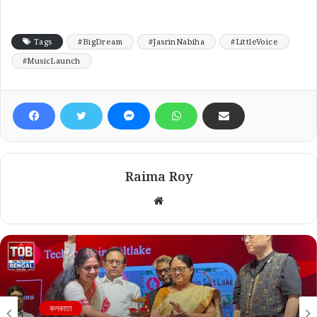
Tags
#BigDream
#JasrinNabiha
#LittleVoice
#MusicLaunch
Raima Roy
Website
কলকাতা