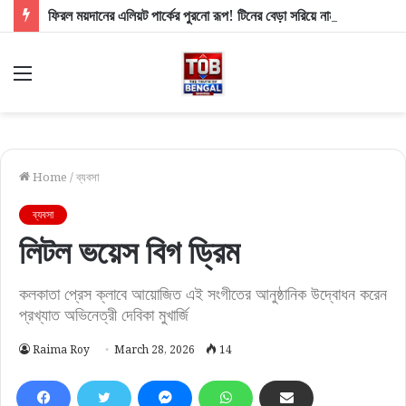
ফিরল ময়দানের এলিয়ট পার্কের পুরনো রূপ! টিনের বেড়া সরিয়ে নাম না করে মমতাকে খোঁচা শুভেন্দুর
Menu
Home
/
ব্যবসা
ব্যবসা
লিটল ভয়েস বিগ ড্রিম
কলকাতা প্রেস ক্লাবে আয়োজিত এই সংগীতের আনুষ্ঠানিক উদ্বোধন করেন
প্রখ্যাত অভিনেত্রী দেবিকা মুখার্জি
Raima Roy
March 28, 2026
14