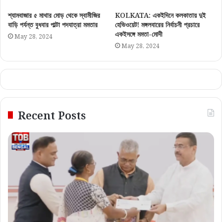
শ্যামবাজার ৫ মাথার মোড় থেকে স্বামীজির
KOLKATA: একইদিনে কলকাতায় দুই
বাড়ি পর্যন্ত বুধবার পাল্টা পদযাত্রা মমতার
হেভিওয়েট! মঙ্গলবারের নির্বাচনী প্রচারে
একইসঙ্গে মমতা-মোদী
May 28, 2024
May 28, 2024
Recent Posts