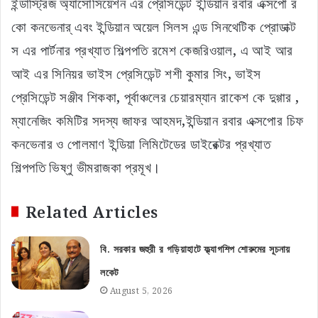
ইন্ডাস্ট্রিজ অ্যাসোসিয়েশন এর প্রেসিডেন্ট ইন্ডিয়ান রবার এক্সপো র
কো কনভেনার্ এবং ইন্ডিয়ান অয়েল সিলস এন্ড সিনথেটিক প্রোডাক্ট
স এর পার্টনার প্রখ্যাত শিল্পপতি রমেশ কেজরিওয়াল, এ আই আর
আই এর সিনিয়র ভাইস প্রেসিডেন্ট শশী কুমার সিং, ভাইস
প্রেসিডেন্ট সঞ্জীব শিককা, পূর্বাঞ্চলের চেয়ারম্যান রাকেশ কে দুগ্গার ,
ম্যানেজিং কমিটির সদস্য জাফর আহমদ,ইন্ডিয়ান রবার এক্সপোর চিফ
কনভেনার ও পোলমাণ ইন্ডিয়া লিমিটেডের ডাইরেক্টর প্রখ্যাত
শিল্পপতি ভিষ্ণু ভীমরাজকা প্রমূখ।
Related Articles
বি. সরকার জহুরী র গড়িয়াহাটে ফ্ল্যাগশিপ শোরুমের সূচনায়
লকেট
August 5, 2026