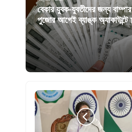
বেকার যুবক-যুবতীদের জন্য বাম্পা
পুজোর আগেই ব্যাঙ্ক অ্যাকাউন্টে 
৩০০০ টাকা?