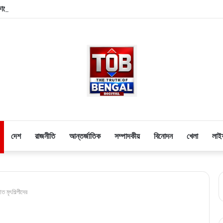
সাক্ষাতের পরেই শনিবার নবান্নে আবু তাহের-খলিলুর: মুখ্যমন্ত্রীর দুয়ারে দুই সাংসদ, চর্চায় ভোটা
দেশ
রাজনীতি
আন্তর্জাতিক
সম্পাদকীয়
বিনোদন
খেলা
লাই
 মৃৎশিল্পীদের