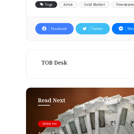
Tags
Artist
Gold Market
Viswakarm
Facebook
Twitter
Mes
TOB Desk
Read Next
রাজ্যের খবর
August 7, 2026