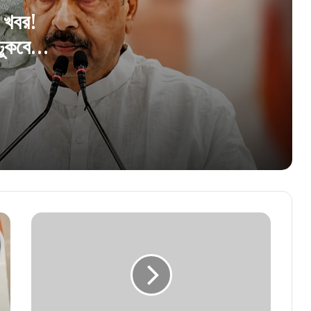
কর মামলায় হাইকোর্টে তুমুল ভর্ৎসিত সিবিআই!
র খবর!
ঢুকবে
হাইকোর্টে ধাক্কা, কিন্তু সুপ্রিম কোর্টে রক্ষাকবচ!
অভিষেকের আপ্তসহায়কের বিরাট স্বস্তি শীর্ষ আদালতে
১২৫ দিনের কাজে ভুয়ো জব কার্ডের বিরুদ্ধে কড়া
অভিযান, অবৈধ চিহ্নিত ২১ লক্ষের বেশি কার্ড
‘ছবি তুলে এলাকায় দাদাগিরি চলবে না!’ বিজেপি কর্মীদের
কড়া হুঁশিয়ারি জিতেন্দ্র তিওয়ারির