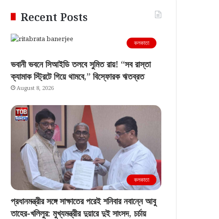
Recent Posts
কলকাতা
ভবানী ভবনে সিআইডি তলবে সুমিত রায়! “সব রাস্তা
ক্যামাক স্ট্রিটে গিয়ে থামবে,” বিস্ফোরক ঋতব্রত
August 8, 2026
কলকাতা
প্রধানমন্ত্রীর সঙ্গে সাক্ষাতের পরেই শনিবার নবান্নে আবু
তাহের-খলিলুর: মুখ্যমন্ত্রীর দুয়ারে দুই সাংসদ, চর্চায়