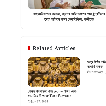
রাজ্যমন্ত্রিসভায় রদবদল, বাবুলের পর্যটন দফতর গেল ইন্দ্রনীলের
হাতে, দায়িত্ব বাড়ল জ্যোতিপ্রিয়, প্রদীপের
Related Articles
দুঃস্থ শিল্পীর ব
সরকারি সাহায্য
February 5
সোনার দাম বাড়তে পারে ১৮,০০০ টাকা ! কেনা-
বেচা নিয়ে কী পরামর্শ দিচ্ছেন বিশেষজ্ঞরা ?
July 27, 2024