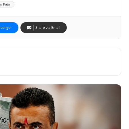
a Puja
senger
Share via Email
বেকার যুবক-যুবতীদের জন্য বাম্পার খবর! পুজোর আগেই
ব্যাঙ্ক অ্যাকাউন্টে ঢুকবে ৩০০০ টাকা?
ঘুষ নিতে গিয়ে ফাঁদে! জামবনিতে দুর্নীতি দমন শাখার জালে
বিডিও অফিসের সাব অ্যাসিস্ট্যান্ট ইঞ্জিনিয়ার
“আর কতদিন সবাই বিচারের অপেক্ষা করবে?”, আর জি