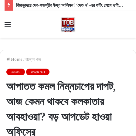
বিমানবন্দরে দেব-শুভশ্রীর উষ্ণ আলিঙ্গন! ‘দেশু ৭’-এর শুটিং শেষে ভাইরাল তাঁদের মিষ্টি মুহূর্ত
Menu
Home
/
রাজ্যের খবর
কলকাতা
রাজ্যের খবর
আপাতত কমল নিম্নচাপের দাপট,
আজ কেমন থাকবে কলকাতার
আবহাওয়া? বড় আপডেট হাওয়া
অফিসের