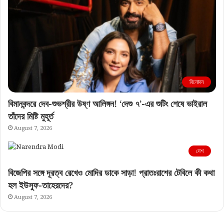
বিনোদন
বিমানবন্দরে দেব-শুভশ্রীর উষ্ণ আলিঙ্গন! ‘দেশু ৭’-এর শুটিং শেষে ভাইরাল
তাঁদের মিষ্টি মুহূর্ত
August 7, 2026
দেশ
বিজেপির সঙ্গে দূরত্ব রেখেও মোদির ডাকে সাড়া! প্রাতঃরাশের টেবিলে কী কথা
হল ইউসুফ-তাহেরদের?
August 7, 2026