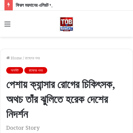
ফিরল ময়দানের এলিয়ট পার্কের পুরনো রূপ! টিনের বেড়া সরিয়ে নাম না করে মমতাকে খোঁচা শুভেন্দুর
Menu
Home
/
রাজ্যের খবর
অফবিট
রাজ্যের খবর
পেশায় ক্যান্সার রোগের চিকিৎসক,
অথচ তাঁর ঝুলিতে হরেক দেশের
নিদর্শন
Doctor Story