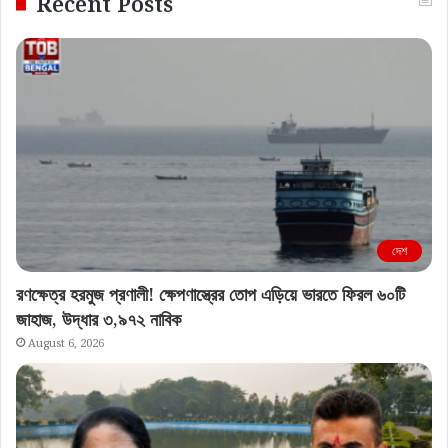
Recent Posts
দেশ
রণক্ষেত্র হরমুজ প্রণালী! ক্ষেপণাস্ত্রের তোপ এড়িয়ে ভারতে ফিরল ৬০টি
জাহাজ, উদ্ধার ৩,৯৭২ নাবিক
August 6, 2026