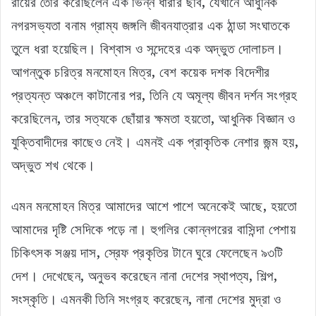
রায়ের তৈরি করেছিলেন এক ভিন্ন ধারার ছবি, যেখানে আধুনিক
নগরসভ্যতা বনাম গ্রাম্য জঙ্গলি জীবনযাত্রার এক ঠান্ডা সংঘাতকে
তুলে ধরা হয়েছিল। বিশ্বাস ও সন্দেহের এক অদ্ভুত দোলাচল।
আগন্তুক চরিত্র মনমোহন মিত্র, বেশ কয়েক দশক বিদেশীর
প্রত্যন্ত অঞ্চলে কাটানোর পর, তিনি যে অমূল্য জীবন দর্শন সংগ্রহ
করেছিলেন, তার সত্যকে ছোঁয়ার ক্ষমতা হয়তো, আধুনিক বিজ্ঞান ও
যুক্তিবাদীদের কাছেও নেই। এমনই এক প্রাকৃতিক নেশার জন্ম হয়,
অদ্ভুত শখ থেকে।
এমন মনমোহন মিত্র আমাদের আশে পাশে অনেকেই আছে, হয়তো
আমাদের দৃষ্টি সেদিকে পড়ে না। হুগলির কোন্নগরের বাসিন্দা পেশায়
চিকিৎসক সঞ্জয় দাস, স্রেফ প্রকৃতির টানে ঘুরে ফেলেছেন ৯৩টি
দেশ। দেখেছেন, অনুভব করেছেন নানা দেশের স্থাপত্য, শিল্প,
সংস্কৃতি। এমনকী তিনি সংগ্রহ করেছেন, নানা দেশের মুদ্রা ও