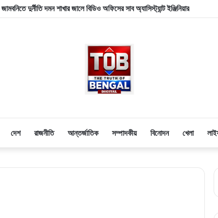
য়ে চড়ছে পারদ! দিল্লিতে শাহী দরবারে বাংলার ৩ সংখ্যালঘু সাংসদ, কী বললেন স্বরাষ্ট্রমন্ত
দেশ
রাজনীতি
আন্তর্জাতিক
সম্পাদকীয়
বিনোদন
খেলা
লাই