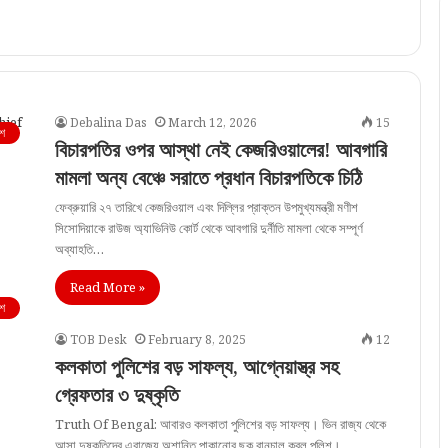
Debalina Das
March 12, 2026
15
শ
বিচারপতির ওপর আস্থা নেই কেজরিওয়ালের! আবগারি
মামলা অন্য বেঞ্চে সরাতে প্রধান বিচারপতিকে চিঠি
ফেব্রুয়ারি ২৭ তারিখে কেজরিওয়াল এবং দিল্লির প্রাক্তন উপমুখ্যমন্ত্রী মণীশ
সিসোদিয়াকে রাউজ অ্যাভিনিউ কোর্ট থেকে আবগারি দুর্নীতি মামলা থেকে সম্পূর্ণ
অব্যাহতি…
Read More »
শ
TOB Desk
February 8, 2025
12
কলকাতা পুলিশের বড় সাফল্য, আগ্নেয়াস্ত্র সহ
গ্রেফতার ৩ দুষ্কৃতি
Truth Of Bengal: আবারও কলকাতা পুলিশের বড় সাফল্য। ভিন রাজ্য থেকে
আসা দুষ্কৃতিদের এরাজ্যে অশান্তি পাকানোর ছক বানচাল করল পুলিশ।…