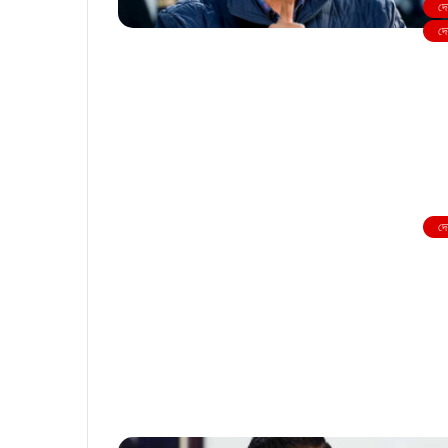
দে
দে
দে