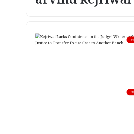
দে
দে