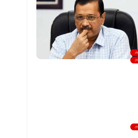
দে
দে
দে