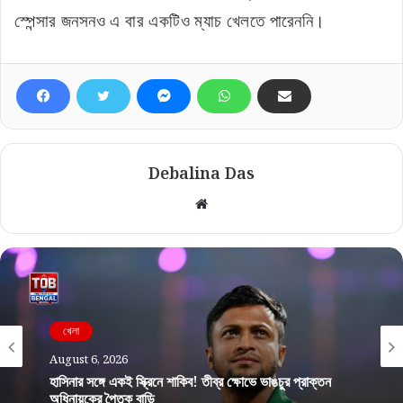
স্পেন্সার জনসনও এ বার একটিও ম্যাচ খেলতে পারেননি।
Debalina Das
Website
খেলা
August 6, 2026
হাসিনার সঙ্গে একই স্ক্রিনে শাকিব! তীব্র ক্ষোভে ভাঙচুর প্রাক্তন
অধিনায়কের পৈতৃক বাড়ি