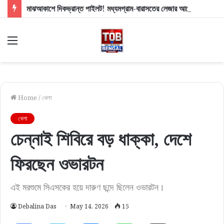
মাঝআকাশে দিকভ্রান্ত পাইলট! মধ্যমগ্রাম-বারাসতের লেজার আলোয় ঘনিয়ে এল বড় বিপদের মেঘ
Menu
Home
/
খেলা
খেলা
চেন্নাই শিবিরে বড় ধাক্কা, দেশে
ফিরছেন ওভারটন
এই মরশুমে সিএসকের হয়ে দারুণ ছন্দে ছিলেন ওভারটন।
Debalina Das
May 14, 2026
15