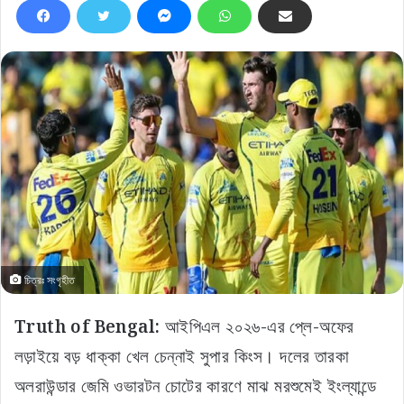
চিত্রঃ সংগৃহীত
Truth of Bengal:
আইপিএল ২০২৬-এর প্লে-অফের
লড়াইয়ে বড় ধাক্কা খেল চেন্নাই সুপার কিংস। দলের তারকা
অলরাউন্ডার জেমি ওভারটন চোটের কারণে মাঝ মরশুমেই ইংল্যান্ডে