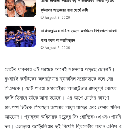
মেসির জীবনের সবচেয়ে বড় অভিভাবকের বিদায়! প্রয়াত
ফুটবলের জাদুকরের বাবা হোর্হে মেসি
August 8, 2026
আয়ারল্যান্ডকে হারিয়ে ২০২৭ একদিনের বিশ্বকাপে জায়গা
পাকা করল আফগানিস্তান
August 8, 2026
চোটের ধাক্কায় এই মরশুমে আগেই সমস্যায় পড়েছে চেন্নাই।
বুধবারই কর্নাটকের অলরাউন্ডার ম্যাকনিল নরোনহাকে দলে নেয়
সিএসকে। চোট পাওয়া মহারাষ্ট্রের অলরাউন্ডার রামকৃষ্ণ ঘোষের
বদলি হিসাবে তাঁকে আনা হয়েছে। এর আগে চোটের কারণে
মাঝপথে ছিটকে গিয়েছেন ওপেনার আয়ূষ মাত্রে এবং পেসার খলিল
আহমেদ। প্রাক্তন অধিনায়ক মহেন্দ্র সিং ধোনিকেও এখনও পায়নি
দল। এছাড়াও অস্ট্রেলিয়ার দুই বিদেশি ক্রিকেটার নাথান এলিস ও