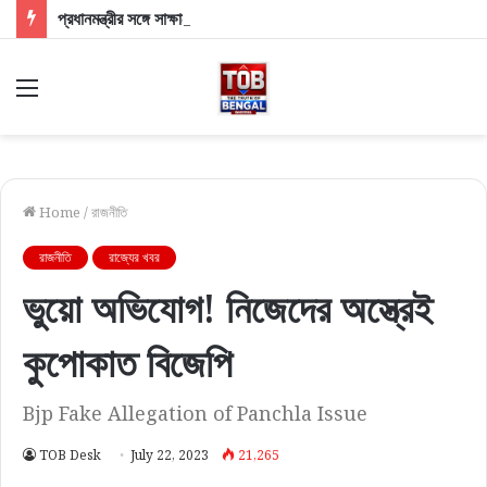
প্রধানমন্ত্রীর সঙ্গে সাক্ষাতের পরেই শনিবার নবান্নে আবু তাহের-খলিলুর: মুখ্যমন্ত্রীর দুয়ারে দুই সাংসদ, চর্চায় ভোটার তালিকা ও মাইক বিতর্ক
Menu
Home
/
রাজনীতি
রাজনীতি
রাজ্যের খবর
ভুয়ো অভিযোগ! নিজেদের অস্ত্রেই
কুপোকাত বিজেপি
Bjp Fake Allegation of Panchla Issue
TOB Desk
July 22, 2023
21,265