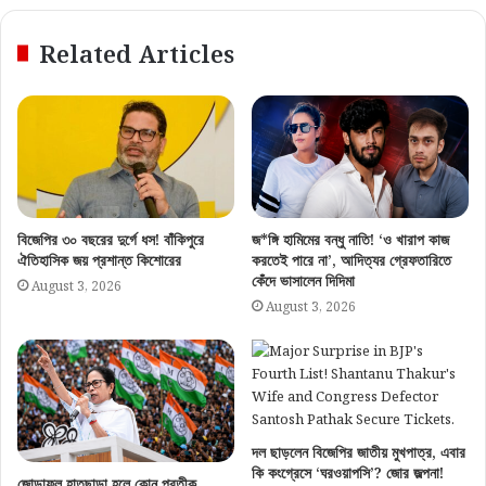
Related Articles
বিজেপির ৩০ বছরের দুর্গে ধস! বাঁকিপুরে
জ*ঙ্গি হামিমের বন্ধু নাতি! ‘ও খারাপ কাজ
ঐতিহাসিক জয় প্রশান্ত কিশোরের
করতেই পারে না’, আদিত্যর গ্রেফতারিতে
কেঁদে ভাসালেন দিদিমা
August 3, 2026
August 3, 2026
দল ছাড়লেন বিজেপির জাতীয় মুখপাত্র, এবার
কি কংগ্রেসে ‘ঘরওয়াপসি’? জোর জল্পনা!
জোড়াফুল হাতছাড়া হলে কোন প্রতীক