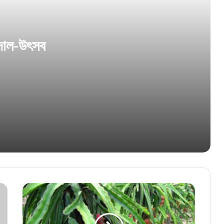
এসআইআরের বিরোধিতা করলেন শাসকদলের নেতা, কী
বললেন তিনি?
 দোল-উৎসব
পিকে না দাঁড়ালে লাভ এনডিএর, দাবি জেভিসি পোলের
সমীক্ষার
এসআইআরের বিরোধিতা করছেন খোদ বিএলও, কী
বলছেন তিনি?
“বাংলাদেশের সঙ্গে কাঁটাতার রাখব না!”,মন্তব্যে তীব্র
বিতর্কে বিজেপি সাংসদ জগন্নাথ সরকার