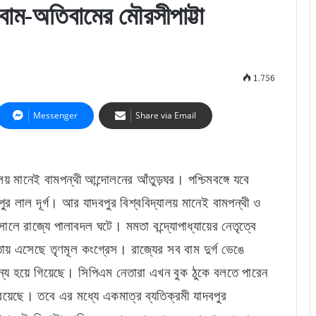
বাম-অতিবামের মৌরসীপাট্টা
1,756
Messenger
Share via Email
লয় মানেই বামপন্থী আন্দোলনের আঁতুড়ঘর। পশ্চিমবঙ্গে যবে
র লাল দূর্গ। আর যাদবপুর বিশ্ববিদ্যালয় মানেই বামপন্থী ও
লে রাজ্যে পালাবদল ঘটে। মমতা বন্দ্যোপাধ্যায়ের নেতৃত্বে
ায় এসেছে তৃণমূল কংগ্রেস। রাজ্যের সব বাম দুর্গ ভেঙে
শূন্য হয়ে গিয়েছে। সিপিএম নেতারা এখন বুক ঠুকে বলতে পারেন
 রয়েছে। তবে এর মধ্যে একমাত্র ব্যতিক্রমী যাদবপুর