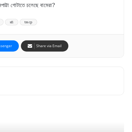
পাট্টা গোটাতে চলেছে বামেরা?
sfi
tmcp
senger
Share via Email
মমতা ব্যানার্জীর গানেই রঙিন হল দোল-উৎসব
পরিযায়ী শ্রমিকের মৃত্যুতেও ‘বাংলাদেশী তত্ত্ব’! মমতাকে
কটাক্ষ করে কী বললেন দিলীপ ঘোষ?