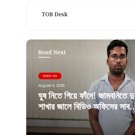
TOB Desk
Read Next
রাজ্যের খবর
August 6, 2026
রাজ্যের খবর
ঘুষ নিতে গিয়ে ফাঁদে! জামবনিতে দুর
August 6, 2026
শাখার জালে বিডিও অফিসের সাব
অ্যাসিস্ট্যান্ট ইঞ্জিনিয়ার
“আর কতদিন সবাই বিচারের অপেক্