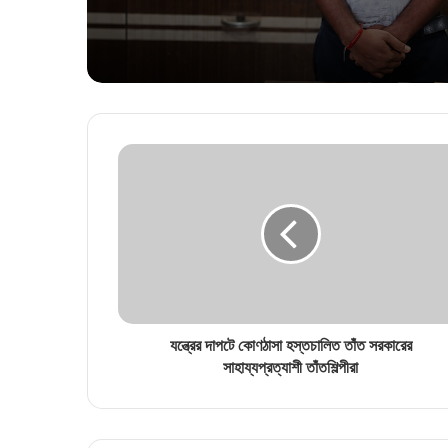
করবে?”, আর জি কর মামলায় হাইক
তুমুল ভর্ৎসিত সিবিআই!
যন্ত্রের দাপটে কোণঠাসা হস্তচালিত তাঁত সরকারের
সাহায্যপ্রত্যাশী তাঁতশিল্পীরা