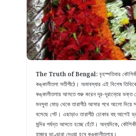
The Truth of Bengal:
বৃহস্পতিবার কৌশিক
কঙ্কালীতলা সতীপীঠে। অমাবস্যার এই বিশেষ তিথিকে 
কঙ্কালীতলায় আসতে শুরু করেন দূর-দূরান্তের ভক্ত থ
মনসুবা মোড় থেকে তারাপীঠ আসার পথে আলো দিয়ে সাজ
বসেছে গেট। এছাড়াও তারাপীঠ ঢোকার বহু আগেই ড্
মন্দির পর্যন্ত আসতে হচ্ছে হেঁটে। অন্যদিকে, কৌশিকী
হাজার ভাণ্ডারা দেওয়া হবে কঙ্কালীতলায়।