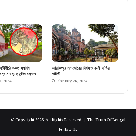
হাইকোর্টে ধাক্কা, কিন্তু সুপ্রিম কোর্টে রক্ষাকবচ!
অভিষেকের আপ্তসহায়কের বিরাট স্বস্তি শীর্ষ আদালতে
১২৫ দিনের কাজে ভুয়ো জব কার্ডের বিরুদ্ধে কড়া
অভিযান, অবৈধ চিহ্নিত ২১ লক্ষের বেশি কার্ড
ে সতীপীঠে ভক্ত সমাগম,
ব্যারাকপুরে মূলাজোরের বিখ্যাত কালী বাড়ির
স্থান বাড়ছে মন্দির চত্বরে
কাহিনী
9, 2024
February 26, 2024
© Copyright 2026, All Rights Reserved |
The Truth Of Bengal
Follow Us