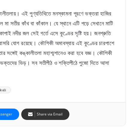
ঙ্কালীতলায়। এই পুণ্যতিথিতে মনস্কামনা পূরণে ভক্তরা হাজির
মা সতীর কাঁথ বা কাঁকাল। যে স্থানে এটি পড়ে সেখানে মাটি
া কোপাই নদীর জল সেই গর্তে এসে কুণ্ডের সৃষ্টি হয়। জনশ্রুতি
র সরাসরি যোগ রয়েছে। কৌশিকী অমাবস্যায় এই কুণ্ডের চারপাশে
ঘুষ নিতে গিয়ে ফাঁদে! জামবনিতে দুর্নীতি দমন শাখার জালে
। তার সঙ্গেই কঙ্কালীতলা মহাশ্মশানেও করা হবে যজ্ঞ। কৌশিকী
বিডিও অফিসের সাব অ্যাসিস্ট্যান্ট ইঞ্জিনিয়ার
পড়ে ভক্তদের ভিড়। সব সতীপীঠ ও শক্তিপীঠে পুজো দিতে আসা
“আর কতদিন সবাই বিচারের অপেক্ষা করবে?”, আর জি
কর মামলায় হাইকোর্টে তুমুল ভর্ৎসিত সিবিআই!
kali
হাইকোর্টে ধাক্কা, কিন্তু সুপ্রিম কোর্টে রক্ষাকবচ!
অভিষেকের আপ্তসহায়কের বিরাট স্বস্তি শীর্ষ আদালতে
senger
Share via Email
১২৫ দিনের কাজে ভুয়ো জব কার্ডের বিরুদ্ধে কড়া
অভিযান, অবৈধ চিহ্নিত ২১ লক্ষের বেশি কার্ড