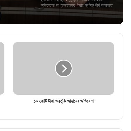
োর্টে
১২৫ দিনের কাজে ভুয়ো জব কার্ডের বিরুদ্ধে কড়া
অভিযান, অবৈধ চিহ্নিত ২১ লক্ষের বেশি কার্ড
‘ছবি তুলে এলাকায় দাদাগিরি চলবে না!’ বিজেপি কর্মীদের
কড়া হুঁশিয়ারি জিতেন্দ্র তিওয়ারির
বেকার যুবক-যুবতীদের জন্য বাম্পার খবর! পুজোর আগেই
ব্যাঙ্ক অ্যাকাউন্টে ঢুকবে ৩০০০ টাকা?
ঘুষ নিতে গিয়ে ফাঁদে! জামবনিতে দুর্নীতি দমন শাখার জালে
১০ কোটি টাকা ভরতুকি আদায়ের অভিযোগ
বিডিও অফিসের সাব অ্যাসিস্ট্যান্ট ইঞ্জিনিয়ার
“আর কতদিন সবাই বিচারের অপেক্ষা করবে?”, আর জি
কর মামলায় হাইকোর্টে তুমুল ভর্ৎসিত সিবিআই!