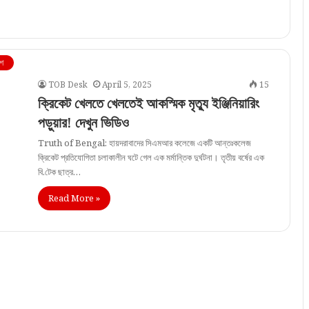
শ
TOB Desk
April 5, 2025
15
ক্রিকেট খেলতে খেলতেই আকস্মিক মৃত্যু ইঞ্জিনিয়ারিং
পড়ুয়ার! দেখুন ভিডিও
Truth of Bengal: হায়দরাবাদের সিএমআর কলেজে একটি আন্তঃকলেজ
ক্রিকেট প্রতিযোগিতা চলাকালীন ঘটে গেল এক মর্মান্তিক দুর্ঘটনা। তৃতীয় বর্ষের এক
বি.টেক ছাত্র…
Read More »