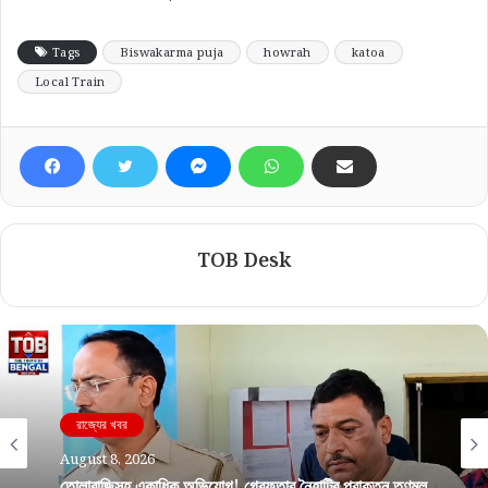
Tags
Biswakarma puja
howrah
katoa
Local Train
TOB Desk
রাজ্যের খবর
August 8, 2026
তোলাবাজিসহ একাধিক অভিযোগ! গ্রেফতার নৈহাটির প্রাক্তন তৃণমূল