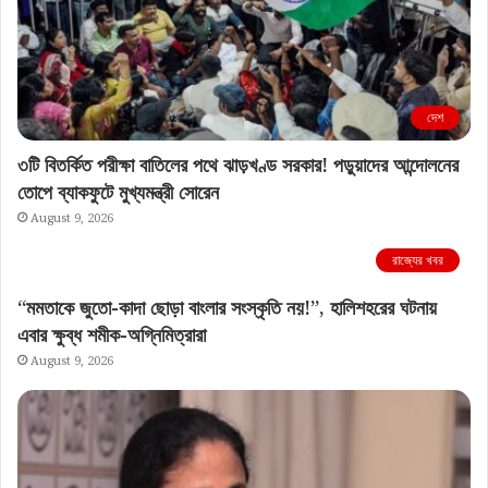
দেশ
৩টি বিতর্কিত পরীক্ষা বাতিলের পথে ঝাড়খণ্ড সরকার! পড়ুয়াদের আন্দোলনের
তোপে ব্যাকফুটে মুখ্যমন্ত্রী সোরেন
August 9, 2026
রাজ্যের খবর
“মমতাকে জুতো-কাদা ছোড়া বাংলার সংস্কৃতি নয়!”, হালিশহরের ঘটনায়
এবার ক্ষুব্ধ শমীক-অগ্নিমিত্রারা
August 9, 2026