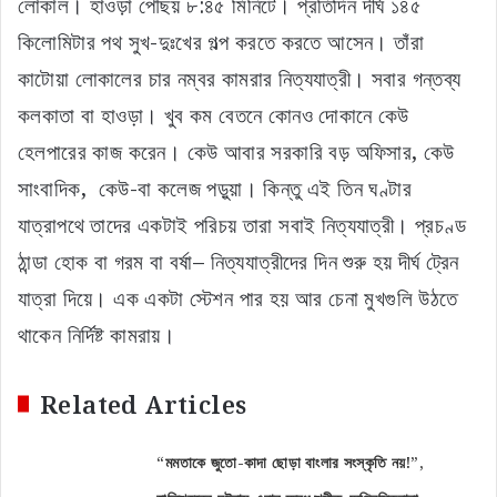
লোকাল। হাওড়া পৌঁছয় ৮:৪৫ মিনিটে। প্রতিদিন দীর্ঘ ১৪৫
কিলোমিটার পথ সুখ-দুঃখের গল্প করতে করতে আসেন। তাঁরা
কাটোয়া লোকালের চার নম্বর কামরার নিত্যযাত্রী। সবার গন্তব্য
কলকাতা বা হাওড়া। খুব কম বেতনে কোনও দোকানে কেউ
হেলপারের কাজ করেন। কেউ আবার সরকারি বড় অফিসার, কেউ
সাংবাদিক, কেউ-বা কলেজ পড়ুয়া। কিন্তু এই তিন ঘণ্টার
যাত্রাপথে তাদের একটাই পরিচয় তারা সবাই নিত্যযাত্রী। প্রচণ্ড
ঠান্ডা হোক বা গরম বা বর্ষা– নিত্যযাত্রীদের দিন শুরু হয় দীর্ঘ ট্রেন
যাত্রা দিয়ে। এক একটা স্টেশন পার হয় আর চেনা মুখগুলি উঠতে
থাকেন নির্দিষ্ট কামরায়।
Related Articles
“মমতাকে জুতো-কাদা ছোড়া বাংলার সংস্কৃতি নয়!”,