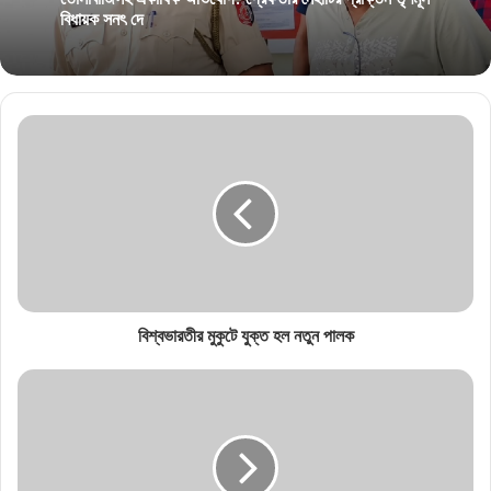
বিধায়ক সনৎ দে
বিশ্বভারতীর মুকুটে যুক্ত হল নতুন পালক